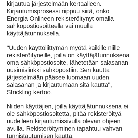
kirjautua järjestelmään kertaalleen.
Kirjautumisprosessi riippuu siitä, onko
Energia Onlineen rekisteröitynyt omalla
sähköpostiosoitteella vai muulla
käyttäjätunnuksella.
"Uuden käyttöliittymän myötä kaikille niille
rekisteröityneille, joilla on käyttäjätunnuksena
oma sähköpostiosoite, lähetetään salasanan
uusimislinkki sähköpostiin
. Sen
kautta
järjestelmään pääsee luomaan uuden
salasanan ja kirjautumaan sitä kautta
",
Strickling kertoo.
Niiden käyttäjien, joilla käyttäjätunnuksena ei
ole sähköpostiosoitetta, pitää rekisteröityä
uudelleen kirjautumissivulla olevan ohjeen
avulla
. Rekisteröityminen tapahtuu vahvan
tunnistautumisen kautta.