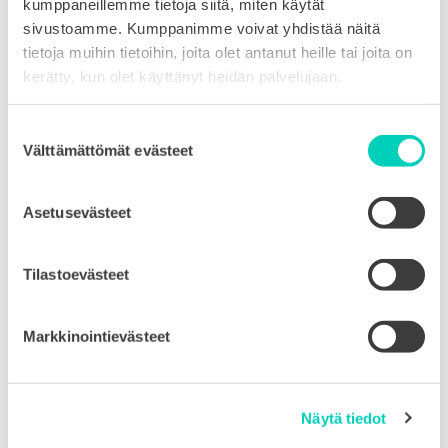
kumppaneillemme tietoja siitä, miten käytät
sivustoamme. Kumppanimme voivat yhdistää näitä
tietoja muihin tietoihin, joita olet antanut heille tai joita on
MUITA AJANKOHTAISIA
kerätty, kun olet käyttänyt heidän palvelujaan.
Suostumuksen
Välttämättömät evästeet
valinta
Pohjanmaalaista aurinkovoimaa -
Asetusevästeet
katso video!
Tilastoevästeet
23.9.2025
AJANKOHTAISTA
Markkinointievästeet
LUE LISÄÄ
Näytä tiedot