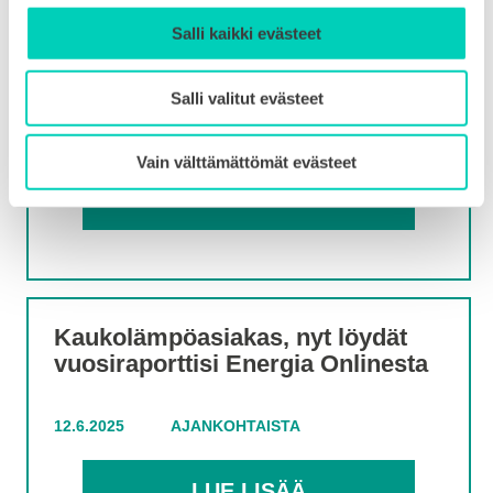
Lisää tietoa vapaasta
Salli kaikki evästeet
kapasiteetista sähköverkkoon
liittyjille
Salli valitut evästeet
27.6.2025
AJANKOHTAISTA
Vain välttämättömät evästeet
LUE LISÄÄ
Kaukolämpöasiakas, nyt löydät
vuosiraporttisi Energia Onlinesta
12.6.2025
AJANKOHTAISTA
LUE LISÄÄ