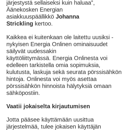
järjestystä
sellaiseksi kuin haluaa
”,
Äänekosken Energian
asiakkuuspäällikkö
Johanna
Strickling
kertoo.
Kaikkea ei kuitenkaan ole laitettu uusiksi -
nykyisen
Energia Onlinen ominaisuudet
säilyvät uudessakin
käyttöliittymässä.
Energia Onlinesta voi
edelleen tarkistella omia sopimuksia,
kulutusta, laskuja sekä seurata pörssisähkön
hintoja. Onlinesta voi myös asettaa
pörssisähkön hinnoista hälytyksiä omaan
sähköpostiin
.
Vaatii jokaiselta kirjautumisen
Jotta pääsee käyttämään uusittua
järjestelmää, tulee jokaisen käyttäjän