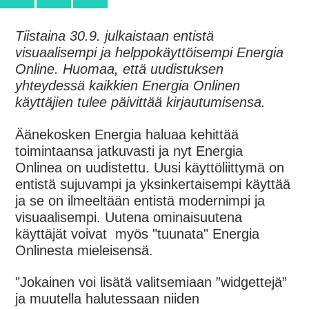
Tiistaina 30.9. julkaistaan entistä
visuaalisempi ja helppokäyttöisempi Energia
Online
. Huomaa, että uudistuksen
yhteydessä kaikkien Energia Onlinen
käyttäjien tulee päivittää kirjautumisensa.
Äänekosken Energia haluaa kehittää
toimintaansa jatkuvasti ja nyt Energia
Onlinea on uudistettu.
Uusi käyttöliittymä on
entistä sujuvampi ja yksinkertaisempi käyttää
ja se on ilmeeltään entistä modernimpi ja
visuaalisempi.
Uutena ominaisuutena
k
äyttäjät voivat
myös
"
tuunata
"
Energia
Onlinesta mieleisensä
.
"
Jokainen voi lisätä valitsemiaan ”widgettejä”
ja muutella
halutessaan
niiden